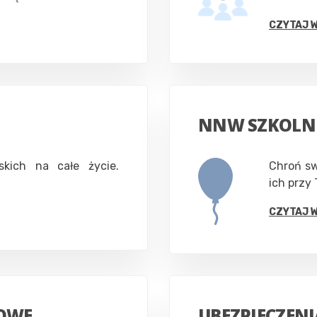
CZYTAJ 
NNW SZKOLN
iskich na całe życie.
Chroń sw
ich przy 
CZYTAJ 
KOWE
UBEZPIECZEN