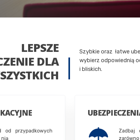
LEPSZE
Szybkie oraz łatwe ube
CZENIE DLA
wybierz odpowiednią oc
i bliskich.
SZYSTKICH
IKACYJNE
UBEZPIECZENI
d od przypadkowych
Zadbaj 
 nią
zarówno 