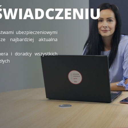
stwami ubezpieczeniowymi
e najbardziej aktualna
nera i doradcy wszystkich
złych