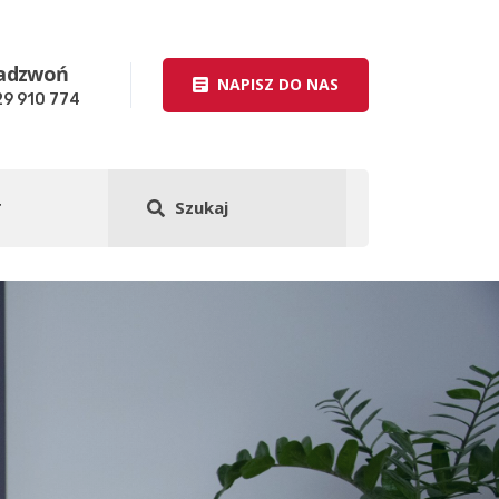
adzwoń
NAPISZ DO NAS
29 910 774
T