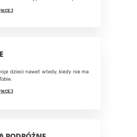
WIĘCEJ
E
oje dzieci nawet wtedy, kiedy nie ma
Tobie.
WIĘCEJ
IA PODRÓŻNE