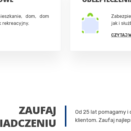
ieszkanie, dom, dom
Zabezpi
 rekreacyjny.
jak i słu
CZYTAJ 
ZAUFAJ
Od 25 lat pomagamy i
IADCZENIU
klientom. Zaufaj najl