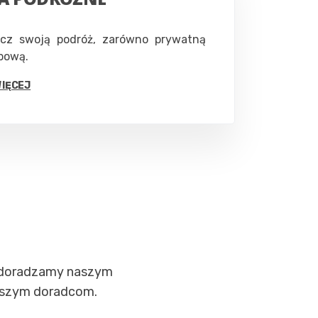
ecz swoją podróż, zarówno prywatną
żbową.
WIĘCEJ
 doradzamy naszym
epszym doradcom.